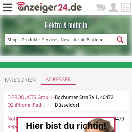
Elektro & mehr in
Zurück
Fitness & Sport
Einkaufen
❤️ Aktuelle Angebote & Prospekte per Newsletter erhalten
ADRESSEN
KATEGORIEN
DE-News
News
E-PRODUCTS GmbH -
Bochumer Straße 1, 40472
O2 iPhone iPad...
Düsseldorf
Notebook-
Mörsenbroicher Weg 97, 40470
Restaurant
Hotel
Hier bist du richtig!
Reparatur-
Düsseldorf