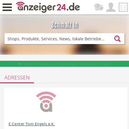
Schmalz in
Zurück
Fitness & Sport
Einkaufen
❤️ Aktuelle Angebote & Prospekte per Newsletter erhalten
ADRESSEN
DE-News
News
Restaurant
Hotel
E Center Tom Engels e.K.