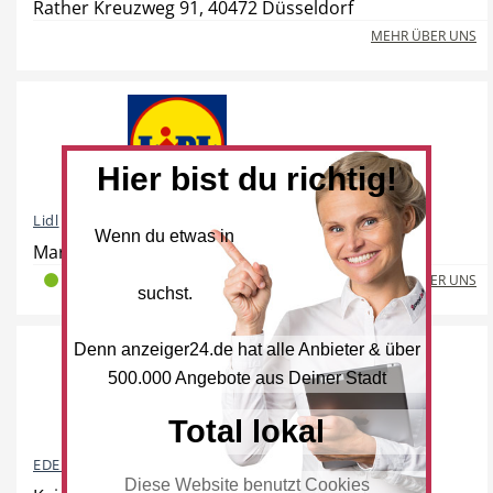
Rather Kreuzweg 91, 40472 Düsseldorf
Freie Berufe
Lokale Empfehlungen
MEHR ÜBER UNS
Öffentliche Einrichtungen
Hier bist du richtig!
Lidl
Wenn du etwas in
Marler Straße 4, 40472 Düsseldorf
MEHR ÜBER UNS
2
0
0
suchst.
Denn anzeiger24.de hat alle Anbieter & über
500.000 Angebote aus Deiner Stadt
Total lokal
EDEKA
Diese Website benutzt Cookies