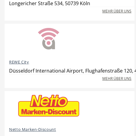
Longericher Straße 534, 50739 Köln
MEHR ÜBER UNS
Beauty & Wellness
Auto
REWE City
Handwerk
Sport & Freizeit
Düsseldorf International Airport, Flughafenstraße 120,
MEHR ÜBER UNS
Gesundheit
Dienstleistungen
Netto Marken-Discount