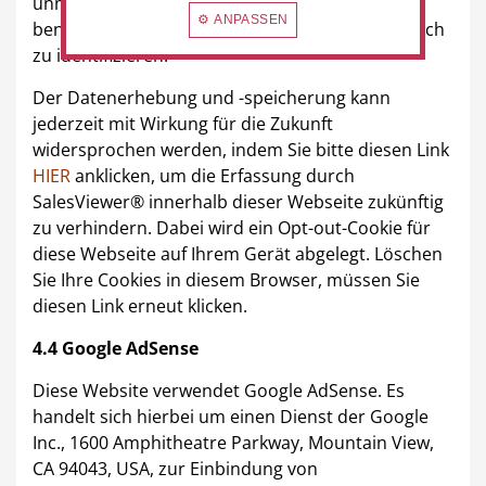
unmittelbar pseudonymisiert und nicht dazu
⚙ ANPASSEN
benutzt, den Besucher dieser Webseite persönlich
zu identifizieren.
Der Datenerhebung und -speicherung kann
jederzeit mit Wirkung für die Zukunft
widersprochen werden, indem Sie bitte diesen Link
HIER
anklicken, um die Erfassung durch
SalesViewer® innerhalb dieser Webseite zukünftig
zu verhindern. Dabei wird ein Opt-out-Cookie für
diese Webseite auf Ihrem Gerät abgelegt. Löschen
Sie Ihre Cookies in diesem Browser, müssen Sie
diesen Link erneut klicken.
4.4 Google AdSense
Diese Website verwendet Google AdSense. Es
handelt sich hierbei um einen Dienst der Google
Inc., 1600 Amphitheatre Parkway, Mountain View,
CA 94043, USA, zur Einbindung von