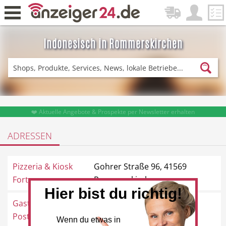
Indonesisch in Rommerskirchen
Zurück
Fitness & Sport
Einkaufen
❤️ Aktuelle Angebote & Prospekte per Newsletter erhalten
ADRESSEN
DE-News
News
Pizzeria & Kiosk
Gohrer Straße 96, 41569
Fortuna
Rommerskirchen
Hier bist du richtig!
Gaststätte zur Alten
Römerstraße 23, 41569
Restaurant
Hotel
Post
Rommerskirchen
Wenn du etwas in