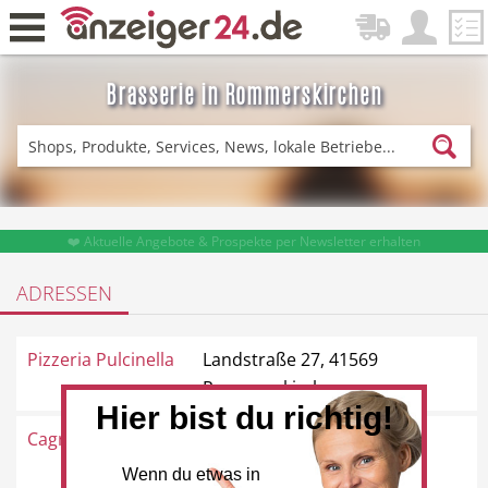
Brasserie in Rommerskirchen
Zurück
Fitness & Sport
Einkaufen
❤️ Aktuelle Angebote & Prospekte per Newsletter erhalten
ADRESSEN
DE-News
News
Pizzeria Pulcinella
Landstraße 27, 41569
Rommerskirchen
Hier bist du richtig!
Cagras Paradeis
Venloer Straße 2, 41569
Restaurant
Hotel
Rommerskirchen
Wenn du etwas in