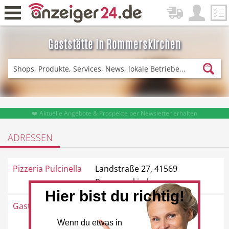
Gaststätte in Rommerskirchen
Zurück
Fitness & Sport
Einkaufen
❤️ Aktuelle Angebote & Prospekte per Newsletter erhalten
ADRESSEN
DE-News
News
Pizzeria Pulcinella
Landstraße 27, 41569
Rommerskirchen
Hier bist du richtig!
Gaststätte Dom Eck
Venloer Straße 71, 41569
Restaurant
Hotel
Rommerskirchen
Wenn du etwas in