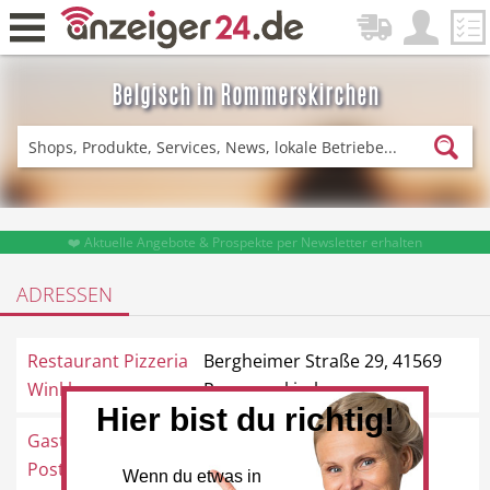
Belgisch in Rommerskirchen
Zurück
Fitness & Sport
Einkaufen
❤️ Aktuelle Angebote & Prospekte per Newsletter erhalten
ADRESSEN
DE-News
News
Restaurant Pizzeria
Bergheimer Straße 29, 41569
Winkler
Rommerskirchen
Hier bist du richtig!
Gaststätte zur Alten
Römerstraße 23, 41569
Restaurant
Hotel
Post
Rommerskirchen
Wenn du etwas in