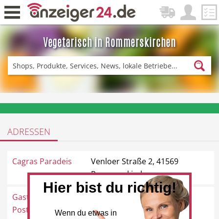
Vegetarisch in Rommerskirchen
Zurück
Fitness & Sport
Einkaufen
❤️ Aktuelle Angebote & Prospekte per Newsletter erhalten
ADRESSEN
DE-News
News
Cagras Paradeis
Venloer Straße 2, 41569
Rommerskirchen
Hier bist du richtig!
Gaststätte zur Alten
Römerstraße 23, 41569
Restaurant
Hotel
Post
Rommerskirchen
Wenn du etwas in