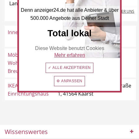
Landstraße 40, 42781 Haan
Denn anzeiger24.de hat alle Anbieter & über
MEHR ÜBER UNS
500.000 Angebote aus Deiner Stadt
Beauty & Wellness
Auto
Total lokal
Innenleben
Martinusstraße 45, 41569
Rommerskirchen
Diese Website benutzt Cookies
Möblierte
Gillbachstraße 17, 41569
Mehr erfahren
Wohnungen Bärbel
Rommerskirchen
Handwerk
✓ ALLE AKZEPTIEREN
Sport & Freizeit
Breuer
⚙ ANPASSEN
IKEA Möbel &
Hans-Dietrich-Genscher-Straße
Einrichtungshaus
1, 41564 Kaarst
Gesundheit
Dienstleistungen
Wissenswertes