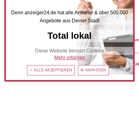
NEWSLETTER BESTELLEN
Denn anzeiger24.de hat alle Anbieter & über 500.000
Angebote aus Deiner Stadt
Mediadaten
Total lokal
Werbung buche
Sie möchten auf
anzeiger24.de
Diese Website benutzt Cookies
Werbung schalten
Mehr erfahren
post@anzeiger24
✓ ALLE AKZEPTIEREN
⚙ ANPASSEN