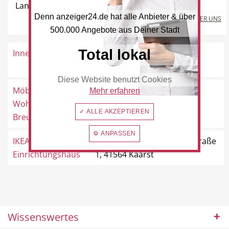
Landstraße 40, 42781 Haan
Denn anzeiger24.de hat alle Anbieter & über
MEHR ÜBER UNS
500.000 Angebote aus Deiner Stadt
Beauty & Wellness
Auto
Total lokal
Innenleben
Martinusstraße 45, 41569
Rommerskirchen
Diese Website benutzt Cookies
Möblierte
Gillbachstraße 17, 41569
Mehr erfahren
Wohnungen Bärbel
Rommerskirchen
Handwerk
✓ ALLE AKZEPTIEREN
Sport & Freizeit
Breuer
⚙ ANPASSEN
IKEA Möbel &
Hans-Dietrich-Genscher-Straße
Einrichtungshaus
1, 41564 Kaarst
Gesundheit
Dienstleistungen
Wissenswertes