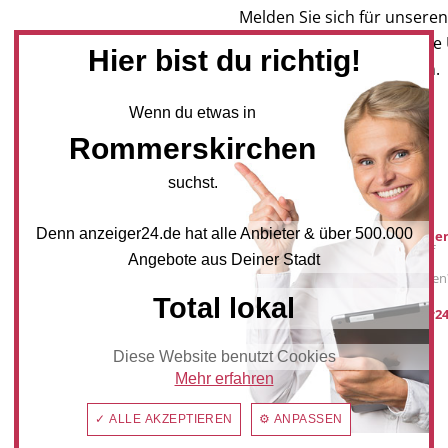
Melden Sie sich für unseren
Newsletter an, um neueste
Hier bist du richtig!
und Angebote zu erhalten.
Wenn du etwas in
NEWSLETTER BESTELLEN
Rommerskirchen
suchst.
Mediadaten
Denn anzeiger24.de hat alle Anbieter & über 500.000
Werbung buche
Sie möchten auf
Angebote aus Deiner Stadt
anzeiger24.de
Werbung schalten
Total lokal
post@anzeiger24
Diese Website benutzt Cookies
Mehr erfahren
✓ ALLE AKZEPTIEREN
⚙ ANPASSEN