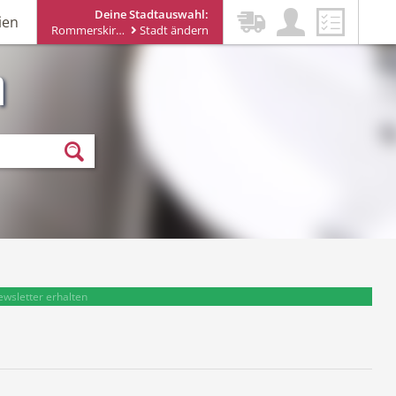
Deine Stadtauswahl:
ien
Rommerskirchen
Stadt ändern
n
ewsletter erhalten