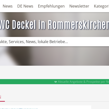
News
DE News
Empfehlungen
Newsletter
Kategor
WC Deckel in Rommerskirche
❤️ Aktuelle Angebote & Prospekte per N
N