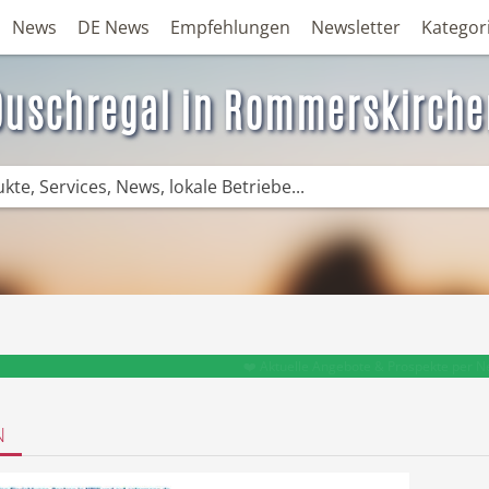
News
DE News
Empfehlungen
Newsletter
Kategor
Duschregal in Rommerskirche
❤️ Aktuelle Angebote & Prospekte per N
N