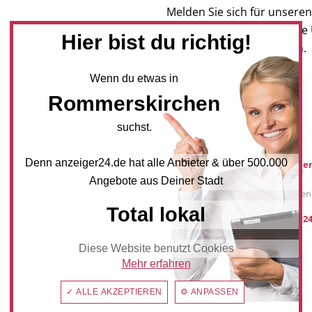
Melden Sie sich für unseren
Newsletter an, um neueste
Hier bist du richtig!
und Angebote zu erhalten.
Wenn du etwas in
NEWSLETTER BESTELLEN
Rommerskirchen
suchst.
Mediadaten
Denn anzeiger24.de hat alle Anbieter & über 500.000
Werbung buche
Sie möchten auf
Angebote aus Deiner Stadt
anzeiger24.de
Werbung schalten
Total lokal
post@anzeiger24
Diese Website benutzt Cookies
Mehr erfahren
✓ ALLE AKZEPTIEREN
⚙ ANPASSEN