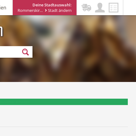
Deine Stadtauswahl:
ien
Rommerskirchen
Stadt ändern
n
ewsletter erhalten