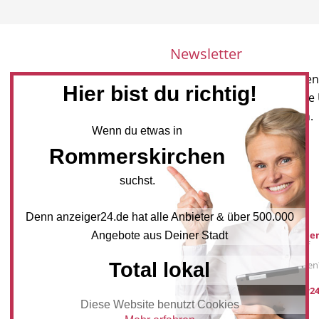
Newsletter
Melden Sie sich für unseren
Hier bist du richtig!
Newsletter an, um neueste
und Angebote zu erhalten.
Wenn du etwas in
NEWSLETTER BESTELLEN
Rommerskirchen
suchst.
Mediadaten
Denn anzeiger24.de hat alle Anbieter & über 500.000
Werbung buche
Angebote aus Deiner Stadt
Sie möchten auf
anzeiger24.de
Total lokal
Werbung schalten
post@anzeiger24
Diese Website benutzt Cookies