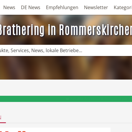
News
DE News
Empfehlungen
Newsletter
Kategor
Brathering in Rommerskirche
❤️ Aktuelle Angebote & Prospekte per N
N