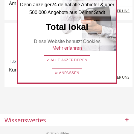
Am Holterhöfchen 22, 40724 Hilden
Denn anzeiger24.de hat alle Anbieter & über
MEHR ÜBER UNS
500.000 Angebote aus Deiner Stadt
Total lokal
Hotel
Beauty & Wellness
Diese Website benutzt Cookies
Mehr erfahren
✓ ALLE AKZEPTIEREN
TuS 96 Turn- und Sportverein Hil...
Auto
Handwerk
Kunibertstraße 8, 40723 Hilden
⚙ ANPASSEN
MEHR ÜBER UNS
Sport & Freizeit
Gesundheit
Wissenswertes
© 2026 Hilden