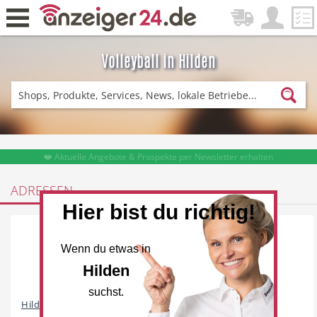
Volleyball in Hilden
Zurück
Fitness & Sport
Lieferservice
❤️ Aktuelle Angebote & Prospekte per Newsletter erhalten
ADRESSEN
Hier bist du richtig!
Einkaufen
DE-News
Wenn du etwas in
Hilden
suchst.
News
Restaurant
Hildener Allgemeine Turnerschaft...