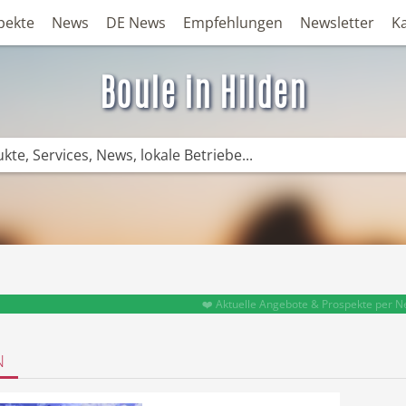
pekte
News
DE News
Empfehlungen
Newsletter
K
Boule in Hilden
❤️ Aktuelle Angebote & Prospekte per N
N