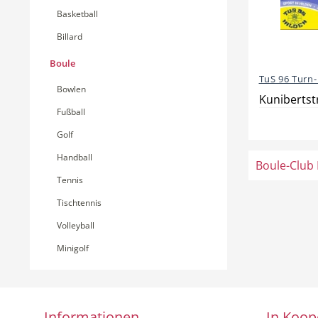
Basketball
Billard
Boule
TuS 96 Turn- 
Bowlen
Kunibertst
Fußball
Golf
Handball
Boule-Club 
Tennis
Tischtennis
Volleyball
Minigolf
Informationen
In Koop