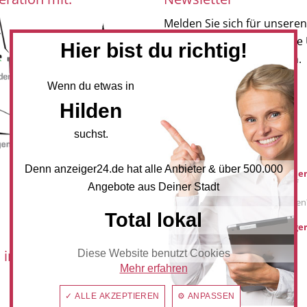
Melden Sie sich für unseren
Newsletter an, um neueste
Hier bist du richtig!
und Angebote zu erhalten.
Wenn du etwas in
NEWSLETTER BESTELLEN
Hilden
suchst.
Mediadaten
Denn anzeiger24.de hat alle Anbieter & über 500.000
Werbung buche
Sie möchten auf
Angebote aus Deiner Stadt
anzeiger24.de
Werbung schalten
Total lokal
hilden@anzeiger
 im:
Diese Website benutzt Cookies
Mehr erfahren
✓ ALLE AKZEPTIEREN
⚙ ANPASSEN