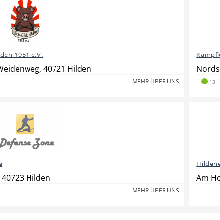
lden 1951 e.V.
Kampfk
Weidenweg, 40721 Hilden
Nords
MEHR ÜBER UNS
13
e
Hildene
, 40723 Hilden
Am Ho
MEHR ÜBER UNS