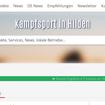
pekte
News
DE News
Empfehlungen
Newsletter
K
Kampfsport in Hilden
❤️ Aktuelle Angebote & Prospekte per N
N