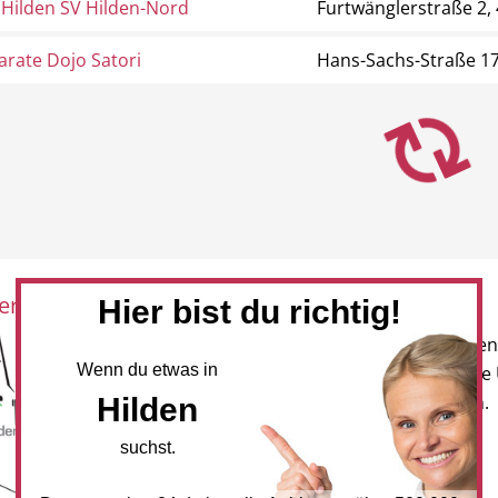
Hilden SV Hilden-Nord
Furtwänglerstraße 2,
rate Dojo Satori
Hans-Sachs-Straße 17
eration mit:
Newsletter
Hier bist du richtig!
Melden Sie sich für unseren
Wenn du etwas in
Newsletter an, um neueste
Hilden
und Angebote zu erhalten.
suchst.
NEWSLETTER BESTELLEN