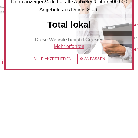
Denn anzeiger24.de hat alle Anbieter & über 500.000
Angebote aus Deiner Stadt
Mediadaten
Total lokal
Werbung buche
Sie möchten auf
anzeiger24.de
Werbung schalten
Diese Website benutzt Cookies
Mehr erfahren
hilden@anzeiger
✓ ALLE AKZEPTIEREN
⚙ ANPASSEN
 im: