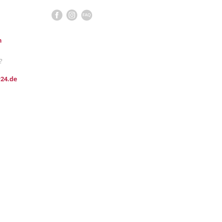
n
?
24.de