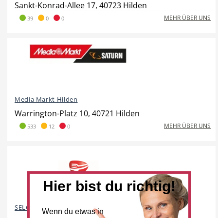
Sankt-Konrad-Allee 17, 40723 Hilden
MEHR ÜBER UNS
39
0
0
Hotel
Beauty & Wellness
Media Markt Hilden
Auto
Handwerk
Warrington-Platz 10, 40721 Hilden
MEHR ÜBER UNS
533
12
0
Sport & Freizeit
Gesundheit
Hier bist du richtig!
SELGROS Hilden
Wenn du etwas in