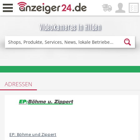
Videokameras in Hilden
Zurück
Fitness & Sport
Lieferservice
❤️ Aktuelle Angebote & Prospekte per Newsletter erhalten
ADRESSEN
Einkaufen
DE-News
News
Restaurant
EP: Böhme und Zippert