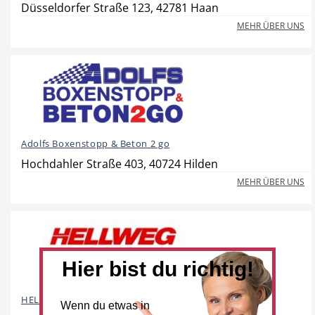
Düsseldorfer Straße 123, 42781 Haan
MEHR ÜBER UNS
Hotel
Beauty & Wellness
Adolfs Boxenstopp & Beton 2 go
Auto
Handwerk
Hochdahler Straße 403, 40724 Hilden
MEHR ÜBER UNS
Sport & Freizeit
Gesundheit
Hier bist du richtig!
HELLWEG Die Profi-Baumärkte
Wenn du etwas in