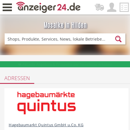
Mosaike in Hilden
Zurück
Fitness & Sport
Lieferservice
❤️ Aktuelle Angebote & Prospekte per Newsletter erhalten
ADRESSEN
Einkaufen
DE-News
News
Restaurant
Hagebaumarkt Quintus GmbH u.Co. KG