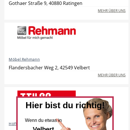
Gothaer Straße 9, 40880 Ratingen
MEHR ÜBER UNS
Beauty & Wellness
Auto
Möbel Rehmann
Handwerk
Sport & Freizeit
Flandersbacher Weg 2, 42549 Velbert
MEHR ÜBER UNS
Gesundheit
Dienstleistungen
Hier bist du richtig!
Wenn du etwas in
Höffner Möbelhaus
Velbert