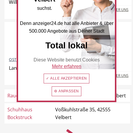
Willy-Brandt-Ring , 41460 Neuss
Freie Berufe
Veranstaltungskalender
suchst.
MEHR ÜBER UNS
Denn anzeiger24.de hat alle Anbieter & über
ANGEBOTE
500.000 Angebote aus Deiner Stadt
14671
Total lokal
Lokale Empfehlungen
Öffentliche Einrichtungen
OSTERMANN Möbelhaus
Diese Website benutzt Cookies
Mehr erfahren
Landstraße 40, 42781 Haan
MEHR ÜBER UNS
✓ ALLE AKZEPTIEREN
⚙ ANPASSEN
Rauch GmbH
Bahnhofstraße 1, 42551 Velbert
Schuhhaus
Voßkuhlstraße 35, 42555
Bockstruck
Velbert