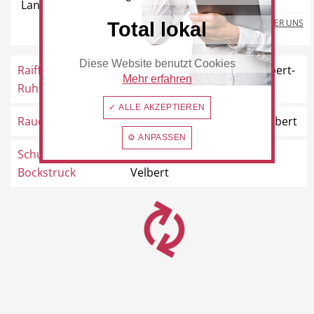
Landstraße 40, 42781 Haan
Freie Berufe
Veranstaltungskalender
MEHR ÜBER UNS
Total lokal
Diese Website benutzt Cookies
Raiffeisen
Hauptstraße 6a, 42555 Velbert-
Mehr erfahren
Ruhrgebiet eG
Langenberg
Lokale Empfehlungen
Öffentliche Einrichtungen
✓ ALLE AKZEPTIEREN
Rauch GmbH
Bahnhofstraße 1, 42551 Velbert
⚙ ANPASSEN
Schuhhaus
Voßkuhlstraße 35, 42555
Bockstruck
Velbert