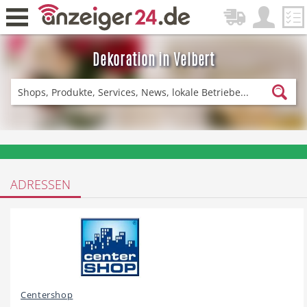
Dekoration in Velbert
Zurück
Fitness & Sport
Einkaufen
❤️ Aktuelle Angebote & Prospekte per Newsletter erhalten
ADRESSEN
DE-News
News
Restaurant
Hotel
Centershop