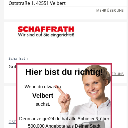
Oststraße 1, 42551 Velbert
MEHR ÜBER UNS
Beauty & Wellness
Auto
Schaffrath
Handwerk
Sport & Freizeit
Gothaer Straße 9, 40880 Ratingen
Hier bist du richtig!
MEHR ÜBER UNS
Wenn du etwas in
ANGEBOTE
Velbert
Gesundheit
Dienstleistungen
14671
suchst.
Denn anzeiger24.de hat alle Anbieter & über
OSTERMANN Möbelhaus
500.000 Angebote aus Deiner Stadt