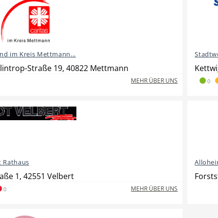
nd im Kreis Mettmann...
Stadtw
lintrop-Straße 19, 40822 Mettmann
Kettwi
MEHR ÜBER UNS
0
t Rathaus
Allohei
ße 1, 42551 Velbert
Forsts
MEHR ÜBER UNS
0