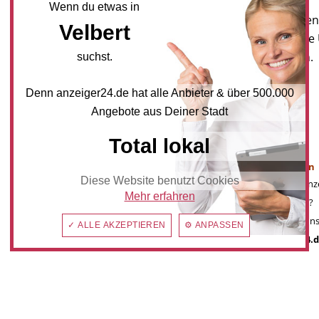
Wenn du etwas in
Melden Sie sich für unseren
Velbert
Newsletter an, um neueste
und Angebote zu erhalten.
suchst.
NEWSLETTER BESTELLEN
Denn anzeiger24.de hat alle Anbieter & über 500.000
Angebote aus Deiner Stadt
Total lokal
Mediadaten
Werbung buchen
Diese Website benutzt Cookies
Sie möchten auf anz
Mehr erfahren
Werbung schalten?
Kontaktieren Sie uns
✓ ALLE AKZEPTIEREN
⚙ ANPASSEN
post@anzeiger24.