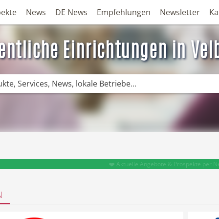
ekte
News
DE News
Empfehlungen
Newsletter
Ka
entliche Einrichtungen in Vel
❤️ Aktuelle Angebote & Prospekte per N
N