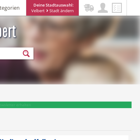
Deine Stadtauswahl:
tegorien
Velbert
Stadt ändern
bert
ewsletter erhalten