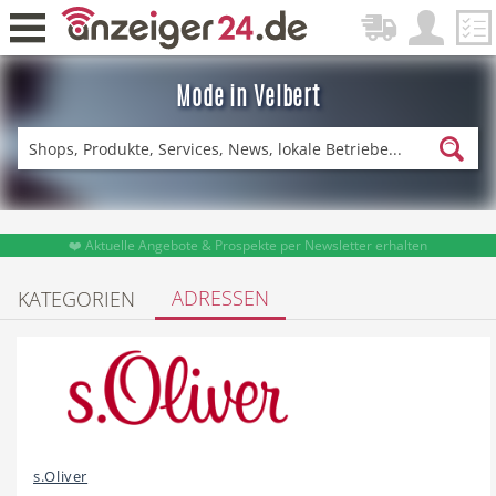
Mode in Velbert
Zurück
Fitness & Sport
Einkaufen
❤️ Aktuelle Angebote & Prospekte per Newsletter erhalten
ADRESSEN
KATEGORIEN
DE-News
News
Restaurant
Hotel
s.Oliver