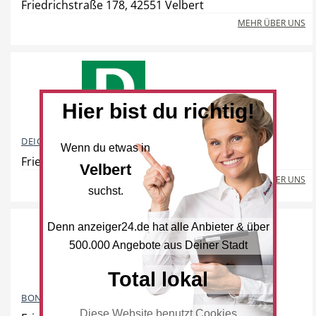
Friedrichstraße 178, 42551 Velbert
Freie Berufe
Veranstaltungskalender
MEHR ÜBER UNS
Lokale Empfehlungen
Öffentliche Einrichtungen
Hier bist du richtig!
DEICHMANN Schuhe
Wenn du etwas in
Friedrichstraße 182, 42551 Velbert
Velbert
MEHR ÜBER UNS
suchst.
Denn anzeiger24.de hat alle Anbieter & über
500.000 Angebote aus Deiner Stadt
Total lokal
BONITA GmbH
Diese Website benutzt Cookies