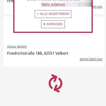
Friedrichstraße 182-184, 42551 Velbert
Mehr erfahren
MEHR ÜBER UNS
✓ ALLE AKZEPTIEREN
⚙ ANPASSEN
Orsay GmbH
Friedrichstraße 188, 42551 Velbert
MEHR ÜBER UNS