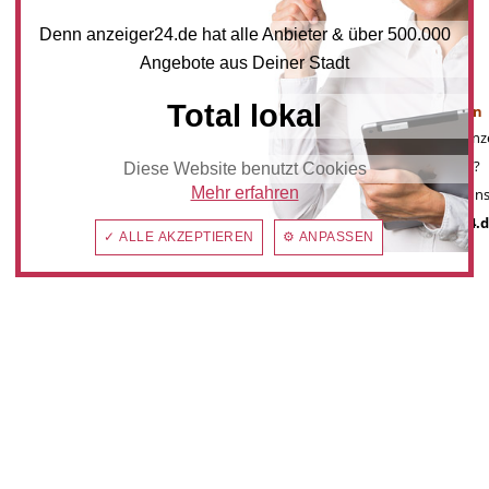
Denn anzeiger24.de hat alle Anbieter & über 500.000
Angebote aus Deiner Stadt
Mediadaten
Total lokal
Werbung buchen
Sie möchten auf anz
Werbung schalten?
Diese Website benutzt Cookies
Mehr erfahren
Kontaktieren Sie uns
post@anzeiger24.
✓ ALLE AKZEPTIEREN
⚙ ANPASSEN