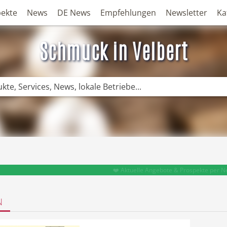
ekte
News
DE News
Empfehlungen
Newsletter
Ka
Schmuck in Velbert
❤️ Aktuelle Angebote & Prospekte per N
N