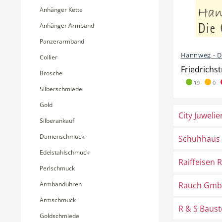
Anhänger Kette
Anhänger Armband
Panzerarmband
Hannweg - D
Collier
Friedrichs
Brosche
19
0
Silberschmiede
Gold
City Juwelie
Silberankauf
Damenschmuck
Schuhhaus 
Edelstahlschmuck
Raiffeisen 
Perlschmuck
Armbanduhren
Rauch Gm
Armschmuck
R & S Baus
Goldschmiede