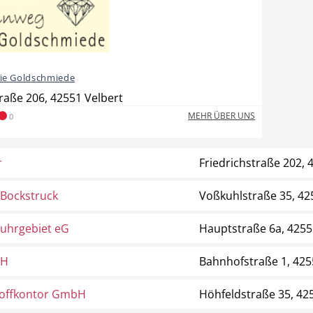
ie Goldschmiede
traße 206, 42551 Velbert
MEHR ÜBER UNS
0
r
Friedrichstraße 202, 
Bockstruck
Voßkuhlstraße 35, 42
Ruhrgebiet eG
Hauptstraße 6a, 4255
bH
Bahnhofstraße 1, 425
toffkontor GmbH
Höhfeldstraße 35, 42