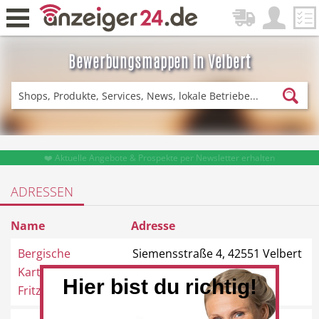
Bewerbungsmappen in Velbert
Zurück
Fitness & Sport
Einkaufen
❤️ Aktuelle Angebote & Prospekte per Newsletter erhalten
ADRESSEN
DE-News
News
Name
Adresse
Bergische
Siemensstraße 4, 42551 Velbert
Kartonagenfabrik
Hier bist du richtig!
Fritz...
Restaurant
Hotel