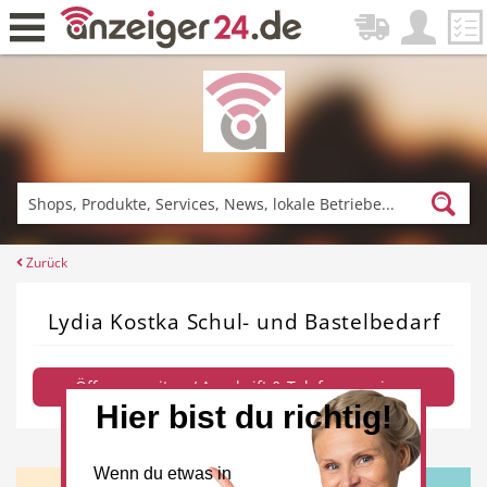
Zurück
Fitness & Sport
Einkaufen
Zurück
Lydia Kostka Schul- und Bastelbedarf
DE-News
News
Öffnungszeiten / Anschrift & Telefon anzeigen
Hier bist du richtig!
Restaurant
Hotel
Wenn du etwas in