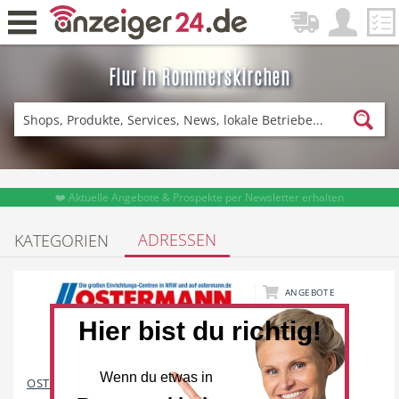
Flur in Rommerskirchen
Zurück
Fitness & Sport
Einkaufen
❤️ Aktuelle Angebote & Prospekte per Newsletter erhalten
ADRESSEN
KATEGORIEN
DE-News
News
ANGEBOTE
14671
Hier bist du richtig!
Restaurant
Hotel
Wenn du etwas in
OSTERMANN Möbelhaus