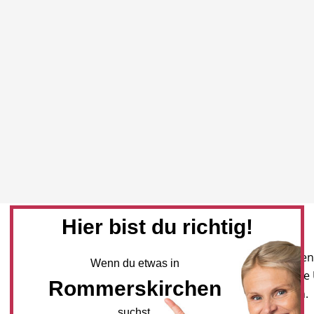
Hier bist du richtig!
Newsletter
Melden Sie sich für unseren
Wenn du etwas in
Newsletter an, um neueste
Rommerskirchen
und Angebote zu erhalten.
suchst.