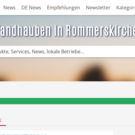
News
DE News
Empfehlungen
Newsletter
Kategor
andhauben in Rommerskirch
❤️ Aktuelle Angebote & Prospekte per N
N