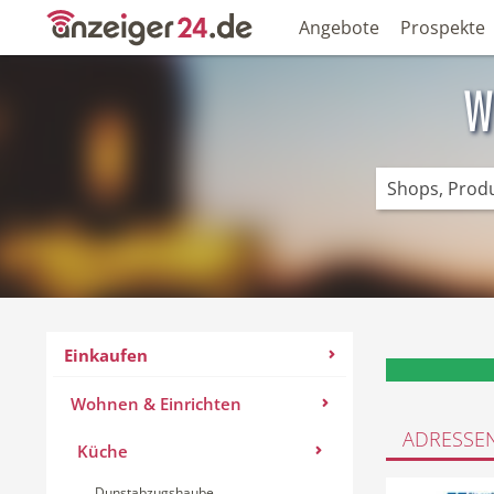
Angebote
Prospekte
W
Einkaufen
Wohnen & Einrichten
ADRESSE
Küche
Dunstabzugshaube