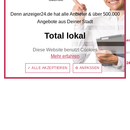
NEWSLETTER BESTELLEN
Denn anzeiger24.de hat alle Anbieter & über 500.000
Angebote aus Deiner Stadt
Mediadaten
Total lokal
Werbung buche
Sie möchten auf
anzeiger24.de
Diese Website benutzt Cookies
Werbung schalten
Mehr erfahren
post@anzeiger24
✓ ALLE AKZEPTIEREN
⚙ ANPASSEN