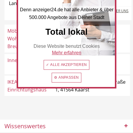
Landstraße 40, 42781 Haan
Denn anzeiger24.de hat alle Anbieter & über
MEHR ÜBER UNS
500.000 Angebote aus Deiner Stadt
Beauty & Wellness
Auto
Total lokal
Möblierte
Gillbachstraße 17, 41569
Wohnungen Bärbel
Rommerskirchen
Breuer
Diese Website benutzt Cookies
Mehr erfahren
Innenleben
Martinusstraße 45, 41569
Handwerk
✓ ALLE AKZEPTIEREN
Sport & Freizeit
Rommerskirchen
⚙ ANPASSEN
IKEA Möbel &
Hans-Dietrich-Genscher-Straße
Einrichtungshaus
1, 41564 Kaarst
Gesundheit
Dienstleistungen
Wissenswertes