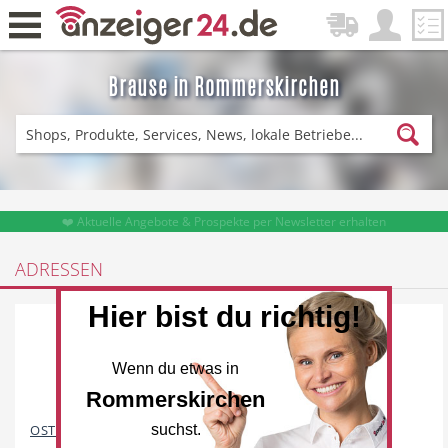
Brause in Rommerskirchen
Zurück
Fitness & Sport
Einkaufen
❤️ Aktuelle Angebote & Prospekte per Newsletter erhalten
ADRESSEN
DE-News
News
Hier bist du richtig!
ANGEBOTE
14671
Wenn du etwas in
Rommerskirchen
Restaurant
Hotel
OSTERMANN Möbelhaus
suchst.