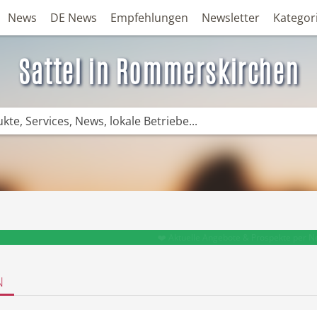
News
DE News
Empfehlungen
Newsletter
Kategor
Sattel in Rommerskirchen
❤️ Aktuelle Angebote & Prospekte per N
N