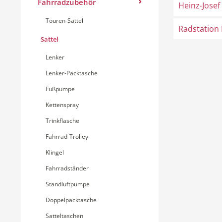
Fahrradzubehör
Heinz-Josef
Touren-Sattel
Radstation
Sattel
Lenker
Lenker-Packtasche
Fußpumpe
Kettenspray
Trinkflasche
Fahrrad-Trolley
Klingel
Fahrradständer
Standluftpumpe
Doppelpacktasche
Satteltaschen