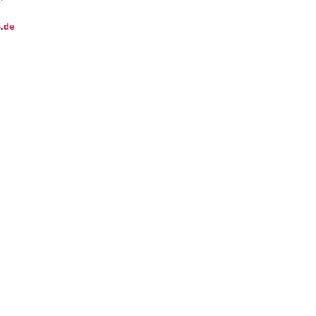
?
.de