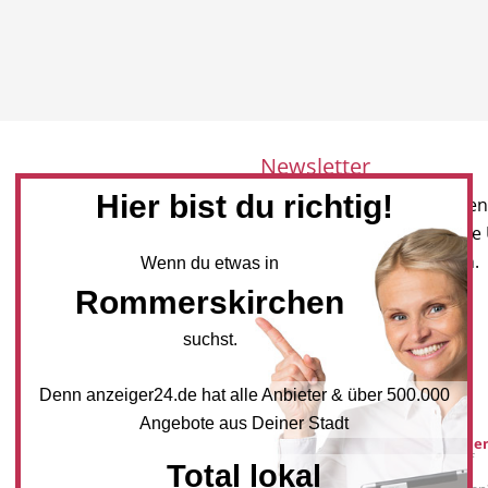
Newsletter
Hier bist du richtig!
Melden Sie sich für unseren
Newsletter an, um neueste
und Angebote zu erhalten.
Wenn du etwas in
Rommerskirchen
NEWSLETTER BESTELLEN
suchst.
Mediadaten
Denn anzeiger24.de hat alle Anbieter & über 500.000
Angebote aus Deiner Stadt
Werbung buche
Sie möchten auf
Total lokal
anzeiger24.de