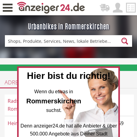
Urbanbikes in Rommerskirchen
Zurück
Fitness & Sport
Einkaufen
❤️ Aktuelle Angebote & Prospekte per Newsletter erhalten
Hier bist du richtig!
ADRESSEN
DE-News
News
Wenn du etwas in
Rommerskirchen
Radstation
Bahnstraße 1, 41569
Rommerskirchen
Rommerskirchen
suchst.
Heinz-Josef Becker
Bergheimer Straße 23, 41569
Denn anzeiger24.de hat alle Anbieter & über
Restaurant
Hotel
Rommerskirchen
500.000 Angebote aus Deiner Stadt