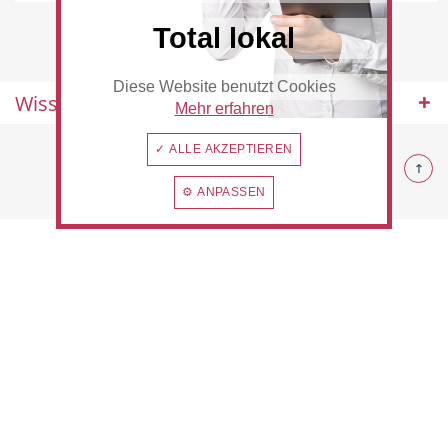
Total lokal
Diese Website benutzt Cookies
Beauty & Wellness
Auto
Wissenswertes
Mehr erfahren
© 2026 Rommerskirchen
✓ ALLE AKZEPTIEREN
⚙ ANPASSEN
Handwerk
Sport & Freizeit
Gesundheit
Dienstleistungen