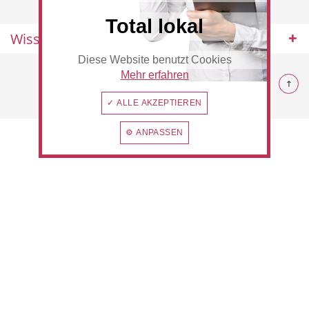
Total lokal
Wissenswertes
Diese Website benutzt Cookies
Beauty & Wellness
Auto
© 2026 Rommerskirchen
Mehr erfahren
✓ ALLE AKZEPTIEREN
⚙ ANPASSEN
Handwerk
Sport & Freizeit
Gesundheit
Dienstleistungen