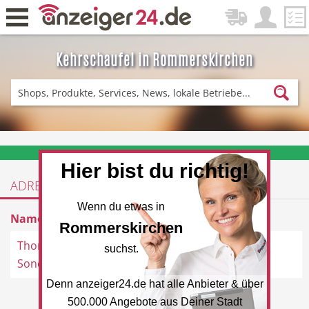
Kehrschaufel in Rommerskirchen
Zurück
Fitness & Sport
Einkaufen
❤️ Aktuelle Angebote & Prospekte per Newsletter erhalten
Hier bist du richtig!
ADRESSEN
DE-News
News
Wenn du etwas in
Name
Adresse
Rommerskirchen
Thomas Philipps
Venloerstraße 2, 41569
suchst.
Sonderposten
Rommerskirchen
Denn anzeiger24.de hat alle Anbieter & über
Restaurant
Hotel
500.000 Angebote aus Deiner Stadt