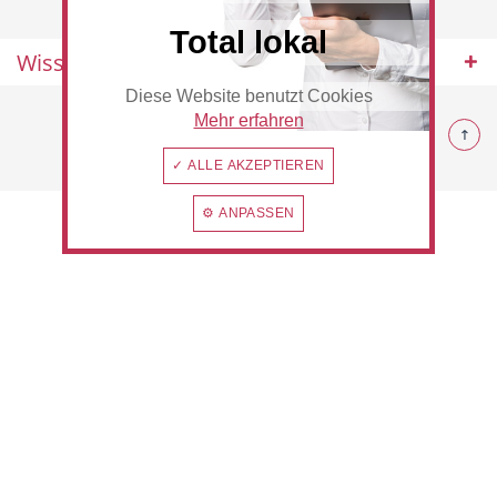
Total lokal
Wissenswertes
Diese Website benutzt Cookies
Beauty & Wellness
Auto
© 2026 Rommerskirchen
Mehr erfahren
✓ ALLE AKZEPTIEREN
⚙ ANPASSEN
Handwerk
Sport & Freizeit
Gesundheit
Dienstleistungen