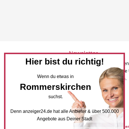
Newsletter
Hier bist du richtig!
Melden Sie sich für unseren
Newsletter an, um neueste
Wenn du etwas in
und Angebote zu erhalten.
Rommerskirchen
NEWSLETTER BESTELLEN
suchst.
Denn anzeiger24.de hat alle Anbieter & über 500.000
Mediadaten
Angebote aus Deiner Stadt
Werbung buche