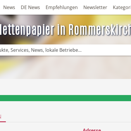
News
DE News
Empfehlungen
Newsletter
Kategor
ilettenpapier in Rommerskirc
❤️ Aktuelle Angebote & Prospekte per N
N
Adresse