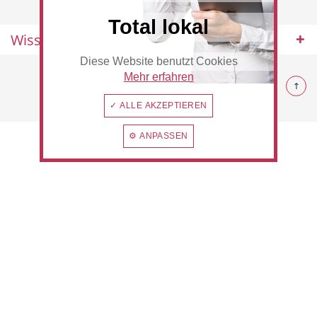
Total lokal
Wissenswertes
Diese Website benutzt Cookies
Beauty & Wellness
Auto
© 2026 Rommerskirchen
Mehr erfahren
✓ ALLE AKZEPTIEREN
⚙ ANPASSEN
Handwerk
Sport & Freizeit
Gesundheit
Dienstleistungen