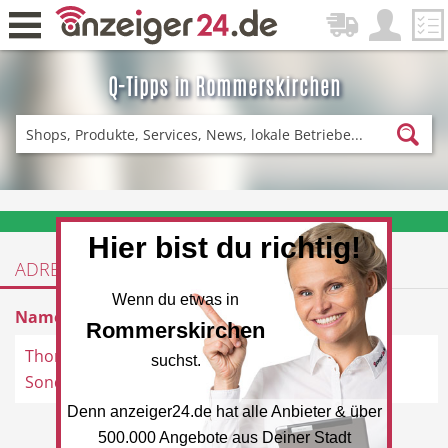
Q-Tipps in Rommerskirchen
Zurück
Fitness & Sport
Einkaufen
❤️ Aktuelle Angebote & Prospekte per Newsletter erhalten
Hier bist du richtig!
ADRESSEN
DE-News
News
Wenn du etwas in
Name
Adresse
Rommerskirchen
Thomas Philipps
Venloerstraße 2, 41569
suchst.
Sonderposten
Rommerskirchen
Denn anzeiger24.de hat alle Anbieter & über
Restaurant
Hotel
500.000 Angebote aus Deiner Stadt