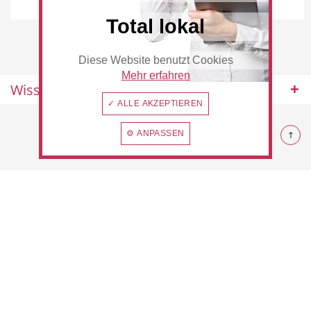
Rommerskirchen
Total lokal
Diese Website benutzt Cookies
Beauty & Wellness
Auto
Mehr erfahren
Wissenswertes
✓ ALLE AKZEPTIEREN
© 2026 Rommerskirchen
⚙ ANPASSEN
Handwerk
Sport & Freizeit
Gesundheit
Dienstleistungen