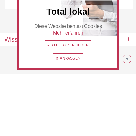
Rommerskirchen
Total lokal
Diese Website benutzt Cookies
Beauty & Wellness
Auto
Mehr erfahren
Wissenswertes
✓ ALLE AKZEPTIEREN
© 2026 Rommerskirchen
⚙ ANPASSEN
Handwerk
Sport & Freizeit
Gesundheit
Dienstleistungen