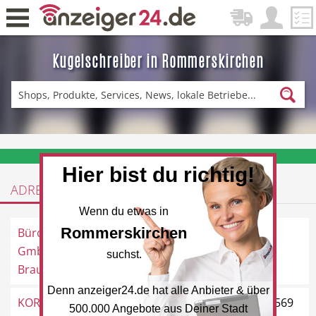
Kugelschreiber in Rommerskirchen
Zurück
Fitness & Sport
Einkaufen
❤️ Aktuelle Angebote & Prospekte per Newsletter erhalten
Hier bist du richtig!
ADRESSEN
DE-News
News
Wenn du etwas in
Rommerskirchen
Büromaschinen
Venloer Straße 55, 41569
GmbH Heinrich
Rommerskirchen
suchst.
Braun
Denn anzeiger24.de hat alle Anbieter & über
Restaurant
Hotel
KORES
Rudolf-Diesel-Straße 19, 41569
500.000 Angebote aus Deiner Stadt