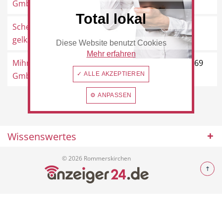
GmbH
Total lokal
Schenk,
Maternusstraße 29, 41569
gelkamine.de
Rommerskirchen
Diese Website benutzt Cookies
Beauty & Wellness
Auto
Mehr erfahren
Mihm-Bauelemente
Am Tannenwäldchen 1, 41569
GmbH
✓ ALLE AKZEPTIEREN
Rommerskirchen
⚙ ANPASSEN
Handwerk
Sport & Freizeit
Wissenswertes
© 2026 Rommerskirchen
Gesundheit
Dienstleistungen