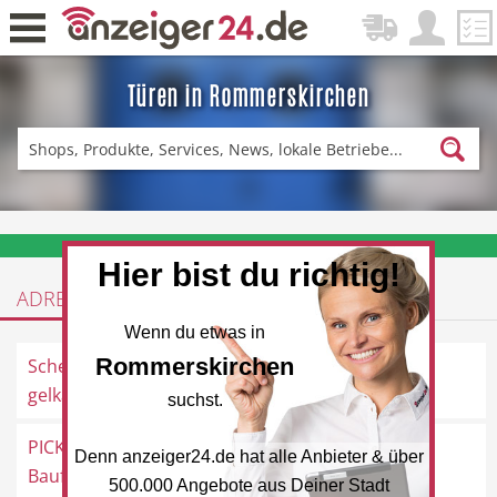
Türen in Rommerskirchen
Zurück
Fitness & Sport
Einkaufen
❤️ Aktuelle Angebote & Prospekte per Newsletter erhalten
Hier bist du richtig!
ADRESSEN
DE-News
News
Wenn du etwas in
Rommerskirchen
Schenk,
Maternusstraße 29, 41569
gelkamine.de
Rommerskirchen
suchst.
PICK
Bahnstraße 3, 41569
Denn anzeiger24.de hat alle Anbieter & über
Restaurant
Hotel
Baufachzentrum
Rommerskirchen
500.000 Angebote aus Deiner Stadt