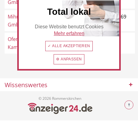
GmbH
Total lokal
Mihm-Bauelemente
Am Tannenwäldchen 1, 41569
GmbH
Rommerskirchen
Diese Website benutzt Cookies
Beauty & Wellness
Auto
Mehr erfahren
Ofenstudio Lugt -
Schillerstraße 6, 41569
Kaminöfen und ...
✓ ALLE AKZEPTIEREN
Rommerskirchen
⚙ ANPASSEN
Handwerk
Sport & Freizeit
Wissenswertes
© 2026 Rommerskirchen
Gesundheit
Dienstleistungen