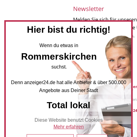
Newsletter
Melden Sie sich für unseren
Hier bist du richtig!
Newsletter an, um neueste
und Angebote zu erhalten.
Wenn du etwas in
NEWSLETTER BESTELLEN
Rommerskirchen
suchst.
Mediadaten
Denn anzeiger24.de hat alle Anbieter & über 500.000
Werbung buche
Angebote aus Deiner Stadt
Sie möchten auf
anzeiger24.de
Werbung schalten
Total lokal
post@anzeiger24
Diese Website benutzt Cookies
Mehr erfahren