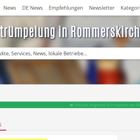
News
DE News
Empfehlungen
Newsletter
Kategor
trümpelung in Rommerskirc
❤️ Aktuelle Angebote & Prospekte per N
N