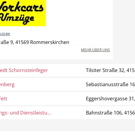
mzüge
raße 9, 41569 Rommerskirchen
MEHR ÜBER UNS
edt Schornsteinfeger
Tilsiter Straße 32, 
enberg
Sebastianusstraße 1
ett
Eggershovergasse 31
gs- und Dienstleistu...
Bahnstraße 106, 415