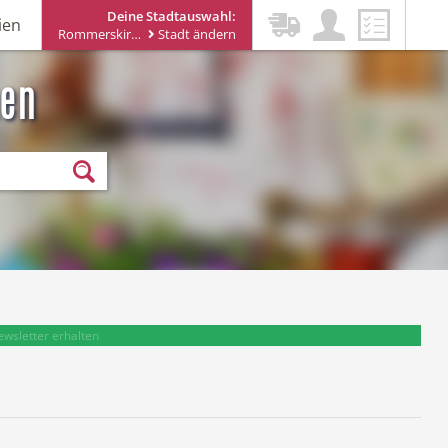
Deine Stadtauswahl:
ien
Rommerskirchen
Stadt ändern
hen
ewsletter erhalten