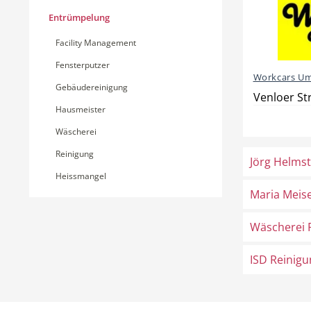
Entrümpelung
Facility Management
Fensterputzer
Workcars U
Gebäudereinigung
Venloer St
Hausmeister
Wäscherei
Reinigung
Jörg Helmst
Heissmangel
Maria Meis
Wäscherei F
ISD Reinigun