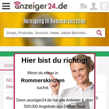
Reinigung in Rommerskirchen
Zurück
Fitness & Sport
Einkaufen
❤️ Aktuelle Angebote & Prospekte per Newsletter erhalten
Hier bist du richtig!
ADRESSEN
DE-News
News
Wenn du etwas in
Rommerskirchen
ISD Reinigungs- und
Bahnstraße 106, 41569
Dienstleistu...
Rommerskirchen
suchst.
Maria Meisenberg
Sebastianusstraße 16, 41569
Denn anzeiger24.de hat alle Anbieter & über
Restaurant
Hotel
Rommerskirchen
500.000 Angebote aus Deiner Stadt