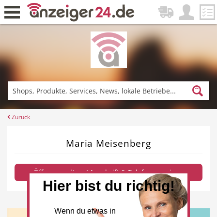
Zurück
Fitness & Sport
Einkaufen
Zurück
Maria Meisenberg
DE-News
News
Öffnungszeiten / Anschrift & Telefon anzeigen
Hier bist du richtig!
Restaurant
Hotel
Wenn du etwas in