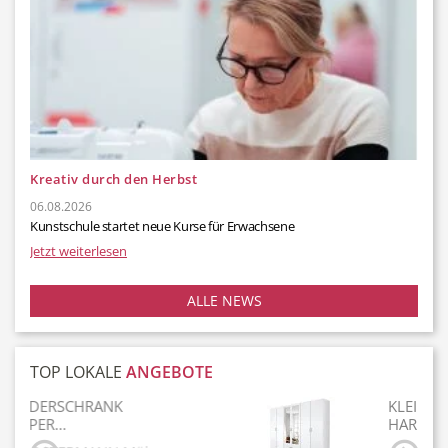
Hotel
Beauty & Wellness
Kreativ durch den Herbst
06.08.2026
Auto
Handwerk
Kunstschule startet neue Kurse für Erwachsene
Jetzt weiterlesen
ALLE NEWS
Sport & Freizeit
Gesundheit
TOP LOKALE
ANGEBOTE
KLEIDERSCHRANK
HARPER…