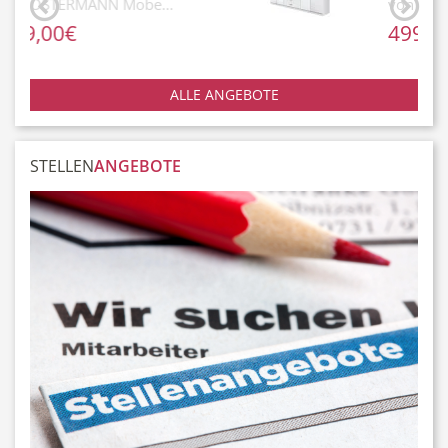
von OSTERMANN Möbelhaus
Dienstleistungen
Freie Berufe
499,00€
ALLE ANGEBOTE
Veranstaltungskalender
Lokale Empfehlungen
STELLEN
ANGEBOTE
Stellenangebote
Öffentliche Einrichtungen
Videos
Dein Monheim