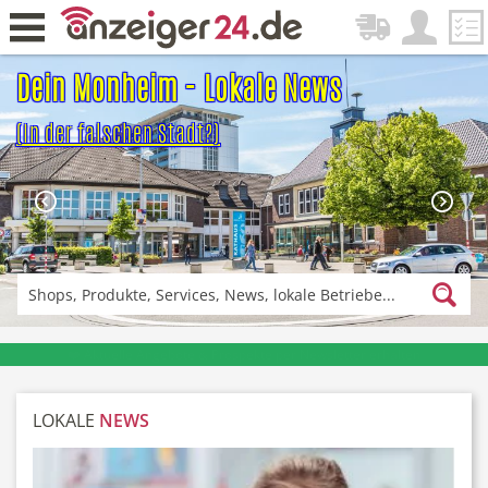
Dein Monheim - Lokale News
(In der falschen Stadt?)
Zurück
Fitness & Sport
Lieferservice
Einkaufen
DE-News
❤️ Aktuelle Angebote & Prospekte per Newsletter erhalten
LOKALE
NEWS
News
Restaurant