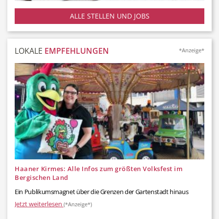
ALLE STELLEN UND JOBS
LOKALE
EMPFEHLUNGEN
*Anzeige*
Haaner Kirmes: Alle Infos zum größten Volksfest im
Bergischen Land
Ein Publikumsmagnet über die Grenzen der Gartenstadt hinaus
Jetzt weiterlesen
(*Anzeige*)
Gartzenweg 25
Klotzstraße 27