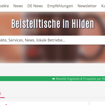
pekte
News
DE News
Empfehlungen
Newsletter
K
Beistelltische in Hilden
❤️ Aktuelle Angebote & Prospekte per N
N