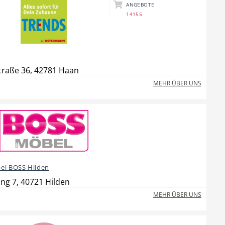
ANGEBOTE
14155
traße 36, 42781 Haan
MEHR ÜBER UNS
el BOSS Hilden
ng 7, 40721 Hilden
MEHR ÜBER UNS