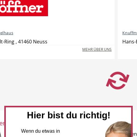
elhaus
Knuff
dt-Ring , 41460 Neuss
Hans-B
MEHR ÜBER UNS
Hier bist du richtig!
eration mit:
Newsletter
Wenn du etwas in
Melden Sie sich für unseren