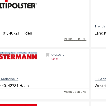
Trends
 101, 40721 Hilden
Lands
MEHR ÜBER UNS
ANGEBOTE
14671
 Möbelhaus
SB Möb
 40, 42781 Haan
Westri
MEHR ÜBER UNS