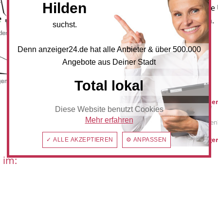
Hilden
Newsletter an, um neueste
und Angebote zu erhalten.
suchst.
NEWSLETTER BESTELLEN
Denn anzeiger24.de hat alle Anbieter & über 500.000
Angebote aus Deiner Stadt
Mediadaten
Total lokal
Werbung buche
Sie möchten auf
Diese Website benutzt Cookies
anzeiger24.de
Mehr erfahren
Werbung schalten
hilden@anzeiger
✓ ALLE AKZEPTIEREN
⚙ ANPASSEN
 im: