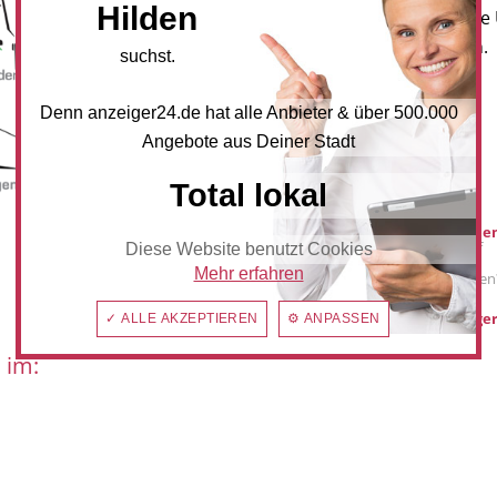
Hilden
Newsletter an, um neueste
und Angebote zu erhalten.
suchst.
NEWSLETTER BESTELLEN
Denn anzeiger24.de hat alle Anbieter & über 500.000
Angebote aus Deiner Stadt
Mediadaten
Total lokal
Werbung buche
Sie möchten auf
Diese Website benutzt Cookies
anzeiger24.de
Mehr erfahren
Werbung schalten
hilden@anzeiger
✓ ALLE AKZEPTIEREN
⚙ ANPASSEN
 im: