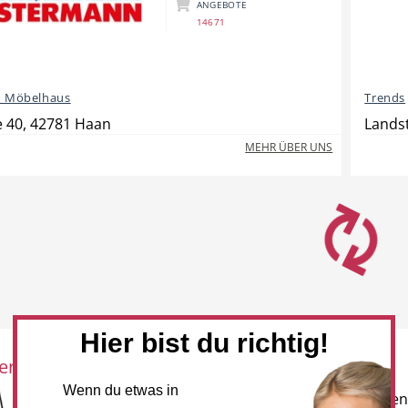
ANGEBOTE
14671
 Möbelhaus
Trends
 40, 42781 Haan
Lands
MEHR ÜBER UNS
Hier bist du richtig!
eration mit:
Newsletter
Wenn du etwas in
Melden Sie sich für unseren