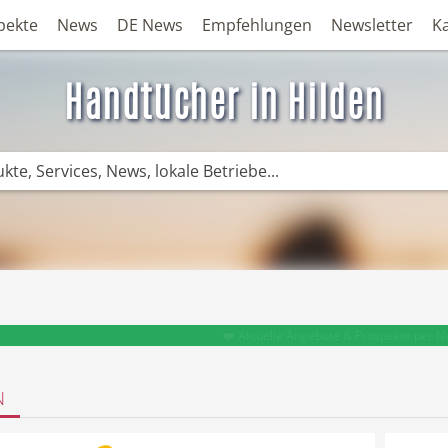
pekte
News
DE News
Empfehlungen
Newsletter
K
Handtücher in Hilden
❤️ Aktuelle Angebote & Prospekte per N
N