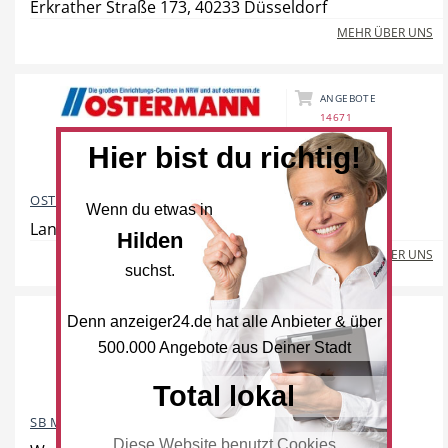
Erkrather Straße 173, 40233 Düsseldorf
Dienstleistungen
Freie Berufe
MEHR ÜBER UNS
ANGEBOTE
14671
Veranstaltungskalender
Lokale Empfehlungen
Hier bist du richtig!
OSTERMANN Möbelhaus
Wenn du etwas in
Landstraße 40, 42781 Haan
Hilden
MEHR ÜBER UNS
suchst.
Stellenangebote
Öffentliche Einrichtungen
Denn anzeiger24.de hat alle Anbieter & über
500.000 Angebote aus Deiner Stadt
Total lokal
Videos
Dein Hilden
SB Möbel BOSS Hilden
Diese Website benutzt Cookies