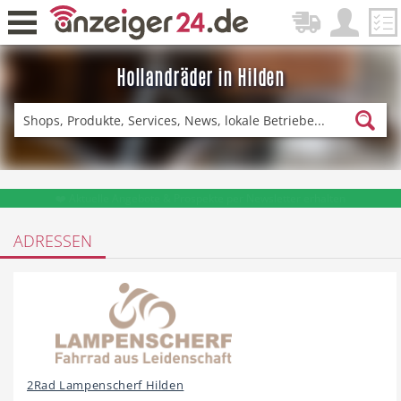
Hollandräder in Hilden
Zurück
Fitness & Sport
Lieferservice
❤️ Aktuelle Angebote & Prospekte per Newsletter erhalten
ADRESSEN
Einkaufen
DE-News
News
Restaurant
2Rad Lampenscherf Hilden