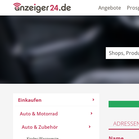
Angebote
Pros
Einkaufen
Auto & Motorrad
ADRESSE
Auto & Zubehör
Name
Kinder-Warnweste