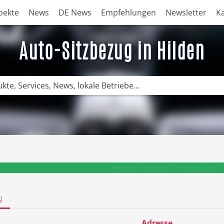
pekte
News
DE News
Empfehlungen
Newsletter
K
Auto-Sitzbezug in Hilden
❤️ Aktuelle Angebote & Prospekte per N
N
Adresse