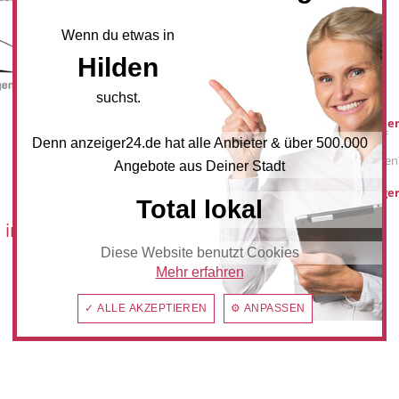
NEWSLETTER BESTELLEN
Wenn du etwas in
Hilden
Mediadaten
suchst.
Werbung buche
Sie möchten auf
Denn anzeiger24.de hat alle Anbieter & über 500.000
anzeiger24.de
Werbung schalten
Angebote aus Deiner Stadt
hilden@anzeiger
Total lokal
 im:
Diese Website benutzt Cookies
Mehr erfahren
✓ ALLE AKZEPTIEREN
⚙ ANPASSEN