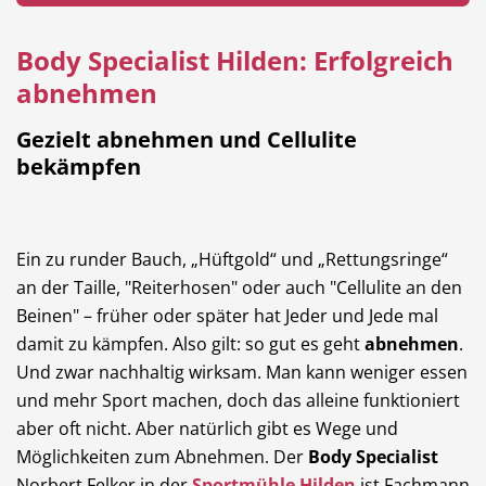
Body Specialist Hilden: Erfolgreich
abnehmen
Hotel
Beauty & Wellness
Gezielt abnehmen und Cellulite
bekämpfen
Auto
Handwerk
Ein zu runder Bauch, „Hüftgold“ und „Rettungsringe“
an der Taille, "Reiterhosen" oder auch "Cellulite an den
Beinen" – früher oder später hat Jeder und Jede mal
damit zu kämpfen. Also gilt: so gut es geht
abnehmen
.
Und zwar nachhaltig wirksam. Man kann weniger essen
Sport & Freizeit
Gesundheit
und mehr Sport machen, doch das alleine funktioniert
aber oft nicht. Aber natürlich gibt es Wege und
Möglichkeiten zum Abnehmen. Der
Body Specialist
Norbert Felker in der
Sportmühle Hilden
ist Fachmann