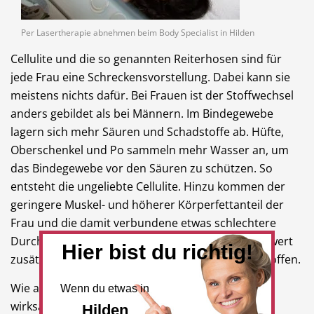
Per Lasertherapie abnehmen beim Body Specialist in Hilden
Cellulite und die so genannten Reiterhosen sind für
jede Frau eine Schreckensvorstellung. Dabei kann sie
meistens nichts dafür. Bei Frauen ist der Stoffwechsel
anders gebildet als bei Männern. Im Bindegewebe
lagern sich mehr Säuren und Schadstoffe ab. Hüfte,
Oberschenkel und Po sammeln mehr Wasser an, um
das Bindegewebe vor den Säuren zu schützen. So
entsteht die ungeliebte Cellulite. Hinzu kommen der
geringere Muskel- und höherer Körperfettanteil der
Frau und die damit verbundene etwas schlechtere
Durchblutung des Körpers bei Frauen. Das erschwert
Hier bist du richtig!
zusätzlich das Abnehmen bei Fetten und Schadstoffen.
Wie also kann "Frau" an diesen „Problemzonen“
Wenn du etwas in
wirksamer abnehmen?
Hilden