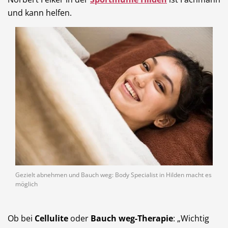
Dienstleistungen
Freie Berufe
und kann helfen.
Veranstaltungskalender
Lokale Empfehlungen
Stellenangebote
Öffentliche Einrichtungen
Gezielt abnehmen und Bauch weg: Body Specialist in Hilden macht es
möglich
Videos
Dein Hilden
Ob bei
Cellulite
oder
Bauch weg-Therapie
: „Wichtig