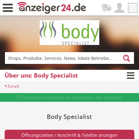
Zurück
Fitness & Sport
Lieferservice
Über uns: Body Specialist
Zurück
Einkaufen
DE-News
Angebote & Prospekte per Newsletter - hier anmelden
Body Specialist
News
Restaurant
Öffnungszeiten / Anschrift & Telefon anzeigen