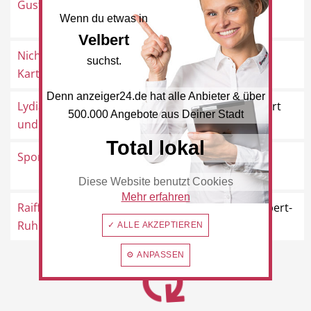
Gustav Steinike & Co.
Oberlangenhorst 3, 42551
Wenn du etwas in
Velbert
Velbert
Nichts, H. Theodor
Schützenstraße 10, 42553
suchst.
Beauty & Wellness
Auto
Kartonagen
Velbert
Denn anzeiger24.de hat alle Anbieter & über
Lydia Kostka Schul-
Hellerstraße 9, 42555 Velbert
500.000 Angebote aus Deiner Stadt
und Bastelbe...
Total lokal
Handwerk
Sport & Freizeit
Sportdirekt Lungwitz
Friedrich-Ebert-Straße 255,
42549 Velbert
Diese Website benutzt Cookies
Mehr erfahren
Raiffeisen
Hauptstraße 6a, 42555 Velbert-
Ruhrgebiet eG
Langenberg
✓ ALLE AKZEPTIEREN
Gesundheit
Dienstleistungen
⚙ ANPASSEN