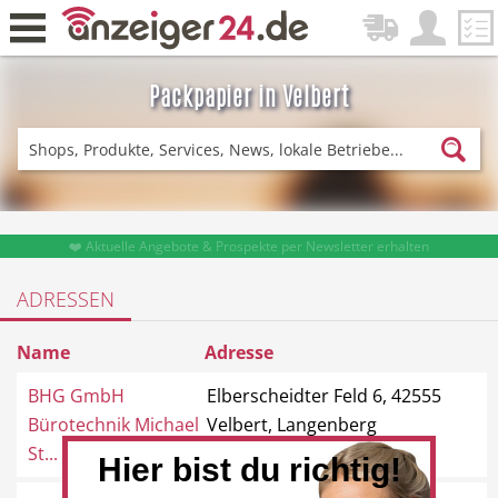
Packpapier in Velbert
Zurück
Fitness & Sport
Einkaufen
❤️ Aktuelle Angebote & Prospekte per Newsletter erhalten
ADRESSEN
DE-News
News
Name
Adresse
BHG GmbH
Elberscheidter Feld 6, 42555
Bürotechnik Michael
Velbert, Langenberg
St...
Hier bist du richtig!
Restaurant
Hotel